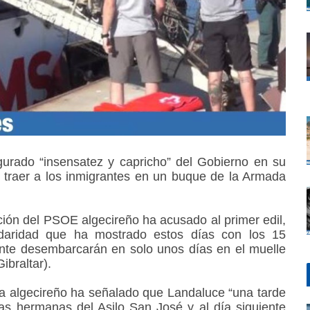
urado “insensatez y capricho” del Gobierno en su
” traer a los inmigrantes en un buque de la Armada
ión del PSOE algecireño ha acusado al primer edil,
idaridad que ha mostrado estos días con los 15
nte desembarcarán en solo unos días en el muelle
braltar).
ta algecireño ha señalado que Landaluce “una tarde
as hermanas del Asilo San José y al día siguiente