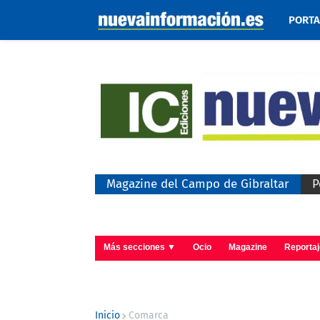
PORT
Magazine del Campo de Gibraltar
P
Más secciones ▼
Ocio
Magazine
Reporta
Inicio
Comarca