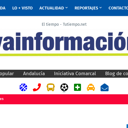
ADA
LO + VISTO
ACTUALIDAD
REPORTAJES
CONTACT
El tiempo - Tutiempo.net
opular
Andalucía
Iniciativa Comarcal
Blog de c
A
jes