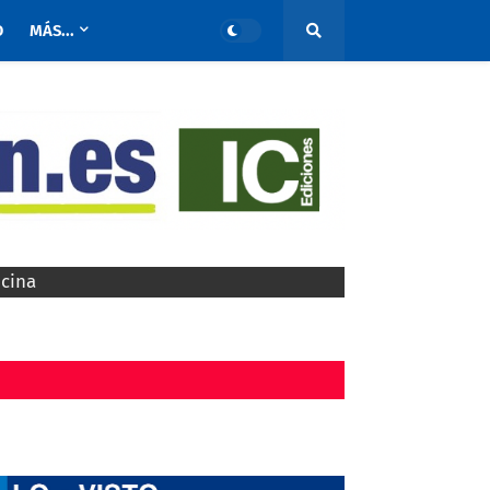
O
MÁS...
ocina