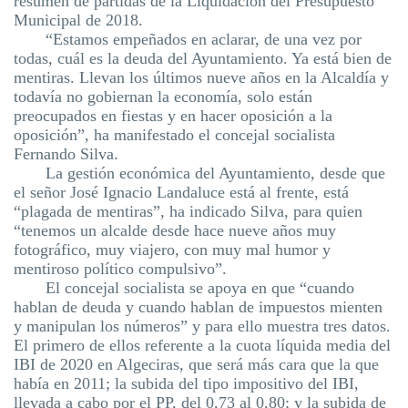
resumen de partidas de la Liquidación del Presupuesto
Municipal de 2018.
“Estamos empeñados en aclarar, de una vez por
todas, cuál es la deuda del Ayuntamiento. Ya está bien de
mentiras. Llevan los últimos nueve años en la Alcaldía y
todavía no gobiernan la economía, solo están
preocupados en fiestas y en hacer oposición a la
oposición”, ha manifestado el concejal socialista
Fernando Silva.
La gestión económica del Ayuntamiento, desde que
el señor José Ignacio
Landaluce
está al frente, está
“plagada de mentiras”, ha indicado Silva, para quien
“tenemos un alcalde desde hace nueve años muy
fotográfico, muy viajero, con muy mal humor y
mentiroso político compulsivo”.
El concejal socialista se apoya en que “cuando
hablan de deuda y cuando hablan de impuestos mienten
y manipulan los números”
y para ello muestra tres datos.
El primero de ellos referente a la cuota líquida media del
IBI de 2020 en Algeciras, que será más cara que la que
había en 2011; la subida del tipo impositivo del IBI,
llevada a cabo por el PP, del 0,73 al 0,80; y la subida de