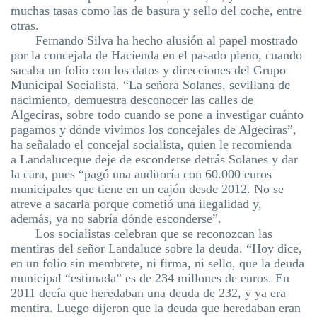
muchas tasas como las de basura y sello del coche, entre
otras.
Fernando Silva ha hecho alusión al papel mostrado
por la concejala de Hacienda en el pasado pleno, cuando
sacaba un folio con los datos y direcciones del Grupo
Municipal Socialista. “La señora
Solanes
, sevillana de
nacimiento, demuestra desconocer las calles de
Algeciras, sobre todo cuando se pone a investigar cuánto
pagamos y dónde vivimos los concejales de Algeciras”,
ha señalado el concejal socialista, quien le recomienda
a
Landaluce
que deje de esconderse detrás
Solanes
y dar
la cara, pues “pagó una auditoría con 60.000 euros
municipales
que tiene en un cajón desde 2012. No se
atreve a sacarla porque cometió una ilegalidad y,
además, ya no sabría dónde esconderse”.
Los socialistas celebran que se reconozcan las
mentiras del señor
Landaluce
sobre la deuda. “Hoy dice,
en un folio sin membrete, ni firma, ni sello, que la deuda
municipal “estimada” es de 234 millones de euros. En
2011 decía que heredaban una deuda de 232, y ya
era
mentira. Luego dijeron que la deuda que heredaban eran