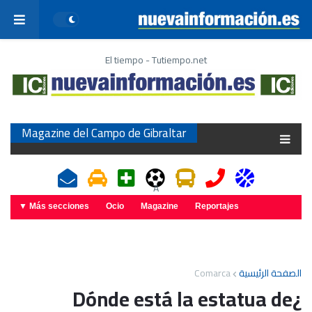
El tiempo - Tutiempo.net
Magazine del Campo de Gibraltar
A
Más secciones ▼
Ocio
Magazine
Reportajes
Comarca
الصفحة الرئيسية
¿Dónde está la estatua de