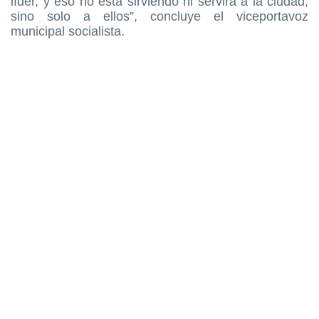
líder, y eso no está sirviendo ni servirá a la ciudad,
sino solo a ellos”, concluye el viceportavoz
municipal socialista.