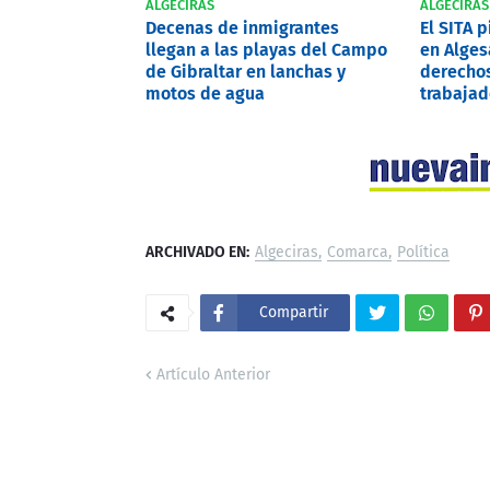
ALGECIRAS
ALGECIRAS
Decenas de inmigrantes
El SITA 
llegan a las playas del Campo
en Alges
de Gibraltar en lanchas y
derechos
motos de agua
trabajad
ARCHIVADO EN:
Algeciras
Comarca
Política
Compartir
Artículo Anterior