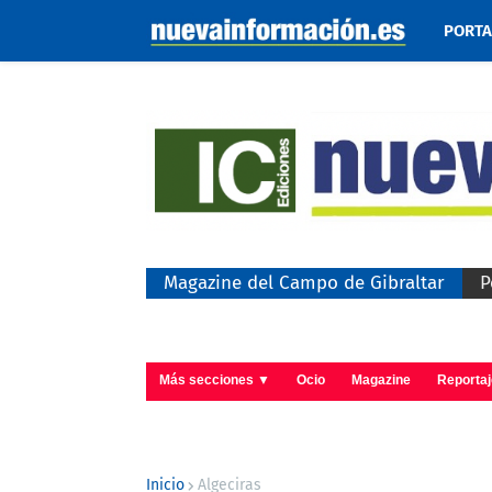
PORT
Magazine del Campo de Gibraltar
P
Más secciones ▼
Ocio
Magazine
Reporta
Inicio
Algeciras