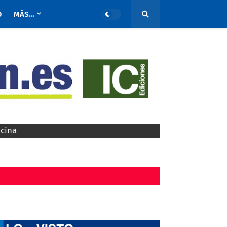
O
MÁS...
ocina