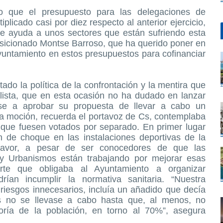
 que el presupuesto para las delegaciones de
licado casi por diez respecto al anterior ejercicio,
de ayuda a unos sectores que están sufriendo esta
osicionado Montse Barroso, que ha querido poner en
yuntamiento en estos presupuestos para cofinanciar
ado la política de la confrontación y la mentira que
alista, que en esta ocasión no ha dudado en lanzar
rse a aprobar su propuesta de llevar a cabo un
La moción, recuerda el portavoz de Cs, contemplaba
que fuesen votados por separado. En primer lugar
 de choque en las instalaciones deportivas de la
favor, a pesar de ser conocedores de que las
y Urbanismos están trabajando por mejorar esas
arte que obligaba al Ayuntamiento a organizar
rían incumplir la normativa sanitaria. “Nuestra
 riesgos innecesarios, incluía un añadido que decía
s no se llevase a cabo hasta que, al menos, no
ría de la población, en torno al 70%”, asegura