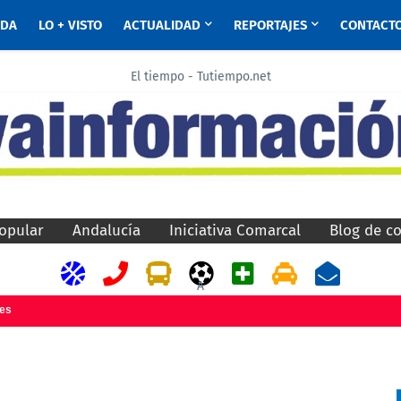
ADA
LO + VISTO
ACTUALIDAD
REPORTAJES
CONTACT
El tiempo - Tutiempo.net
opular
Andalucía
Iniciativa Comarcal
Blog de c
A
jes