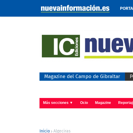
PORT
Magazine del Campo de Gibraltar
P
Más secciones ▼
Ocio
Magazine
Reporta
Inicio
Algeciras