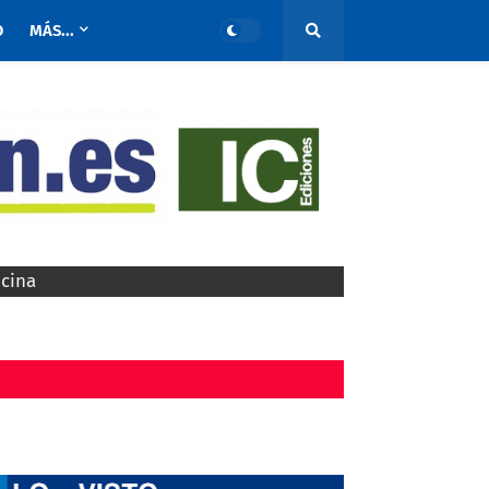
O
MÁS...
ocina