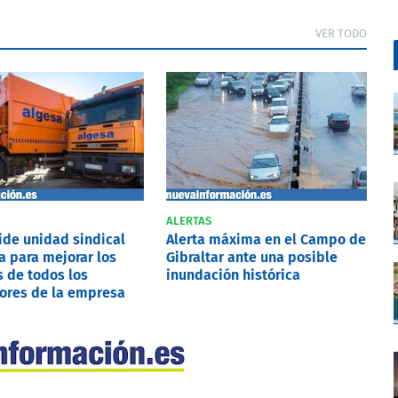
VER TODO
ALERTAS
pide unidad sindical
Alerta máxima en el Campo de
a para mejorar los
Gibraltar ante una posible
 de todos los
inundación histórica
ores de la empresa