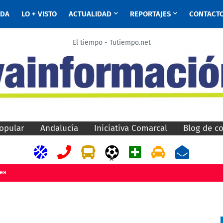
ADA
LO + VISTO
ACTUALIDAD
REPORTAJES
CONTACT
El tiempo - Tutiempo.net
opular
Andalucía
Iniciativa Comarcal
Blog de c
A
jes