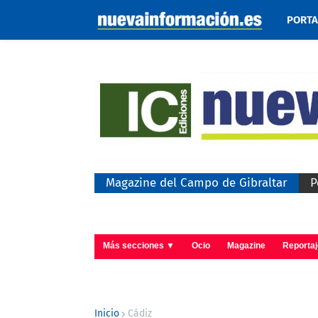
PORT
Magazine del Campo de Gibraltar
P
Más secciones ▼
Ocio
Magazine
Reporta
Inicio
Cádiz