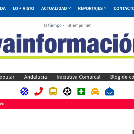
ADA
LO + VISTO
ACTUALIDAD
REPORTAJES
CONTACT
El tiempo - Tutiempo.net
opular
Andalucía
Iniciativa Comarcal
Blog de c
A
jes