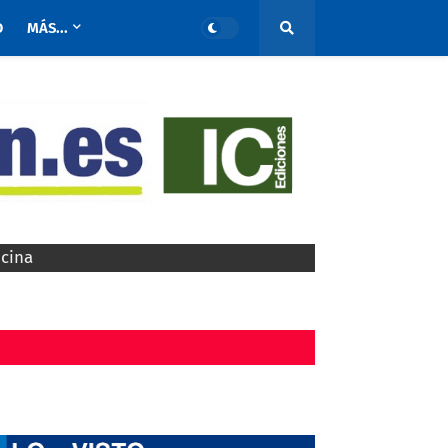
O
MÁS...
ocina