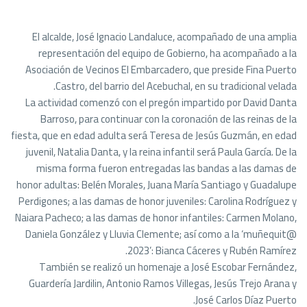
El alcalde, José Ignacio Landaluce, acompañado de una amplia
representación del equipo de Gobierno, ha acompañado a la
Asociación de Vecinos El Embarcadero, que preside Fina Puerto
Castro, del barrio del Acebuchal, en su tradicional velada.
La actividad comenzó con el pregón impartido por David Danta
Barroso, para continuar con la coronación de las reinas de la
fiesta, que en edad adulta será Teresa de Jesús Guzmán, en edad
juvenil, Natalia Danta, y la reina infantil será Paula García. De la
misma forma fueron entregadas las bandas a las damas de
honor adultas: Belén Morales, Juana María Santiago y Guadalupe
Perdigones; a las damas de honor juveniles: Carolina Rodríguez y
Naiara Pacheco; a las damas de honor infantiles: Carmen Molano,
Daniela González y Lluvia Clemente; así como a la ‘muñequit@
2023’: Bianca Cáceres y Rubén Ramírez.
También se realizó un homenaje a José Escobar Fernández,
Guardería Jardilin, Antonio Ramos Villegas, Jesús Trejo Arana y
José Carlos Díaz Puerto.