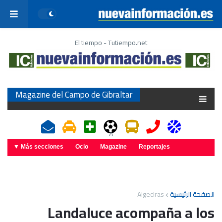
El tiempo - Tutiempo.net
Magazine del Campo de Gibraltar
A
Más secciones ▼
Ocio
Magazine
Reportajes
Algeciras
الصفحة الرئيسية
Landaluce acompaña a los