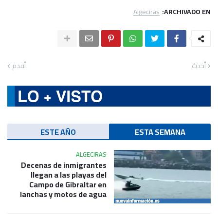
Algeciras
ARCHIVADO EN:
أحدث
أقدم
ESTE AÑO
ESTA SEMANA
ALGECIRAS
Decenas de inmigrantes
llegan a las playas del
Campo de Gibraltar en
lanchas y motos de agua