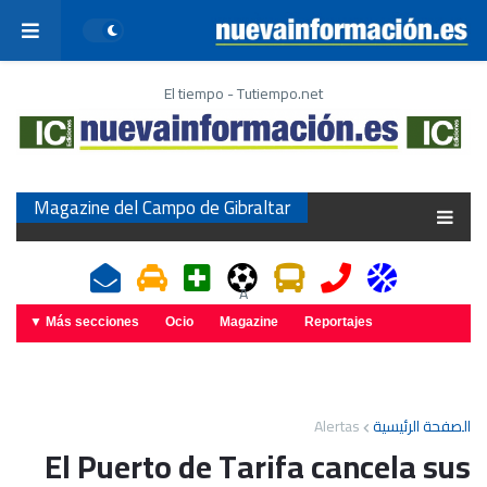
El tiempo - Tutiempo.net
Magazine del Campo de Gibraltar
A
Más secciones ▼
Ocio
Magazine
Reportajes
Alertas
الصفحة الرئيسية
El Puerto de Tarifa cancela sus