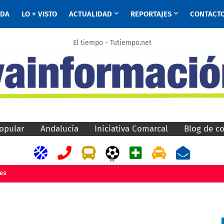
ADA
LO + VISTO
ACTUALIDAD
REPORTAJES
CONTACT
El tiempo - Tutiempo.net
opular
Andalucía
Iniciativa Comarcal
Blog de c
A
jes