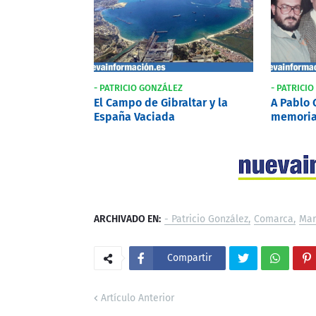
- PATRICIO GONZÁLEZ
- PATRICI
El Campo de Gibraltar y la
A Pablo G
España Vaciada
memori
ARCHIVADO EN:
- Patricio González
Comarca
Mar
Compartir
Artículo Anterior