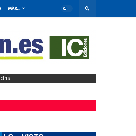
O
MÁS...
ocina