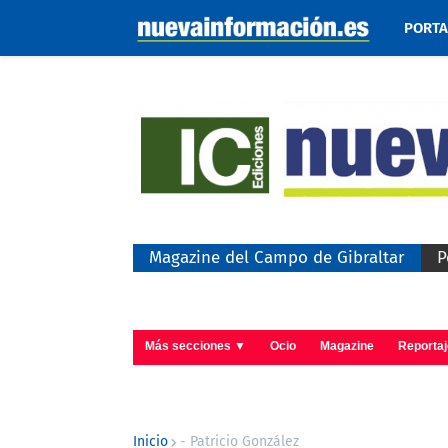
PORT
Magazine del Campo de Gibraltar
P
Más secciones ▼
Ocio
Magazine
Reporta
Inicio
- Patricio González