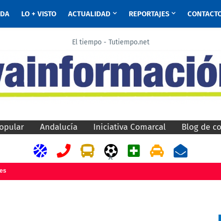
ADA
LO + VISTO
ACTUALIDAD
REPORTAJES
CONTACT
El tiempo - Tutiempo.net
opular
Andalucía
Iniciativa Comarcal
Blog de c
A
jes