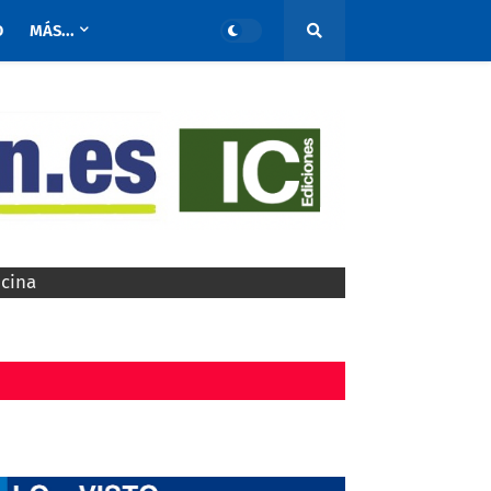
O
MÁS...
ocina