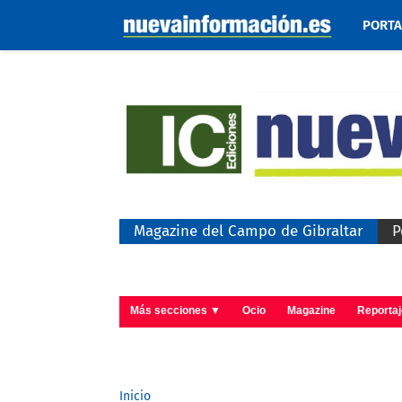
PORT
Magazine del Campo de Gibraltar
P
Más secciones ▼
Ocio
Magazine
Reporta
Inicio