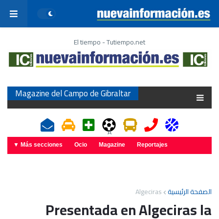
El tiempo - Tutiempo.net
Magazine del Campo de Gibraltar
A
Más secciones ▼
Ocio
Magazine
Reportajes
Algeciras
الصفحة الرئيسية
Presentada en Algeciras la