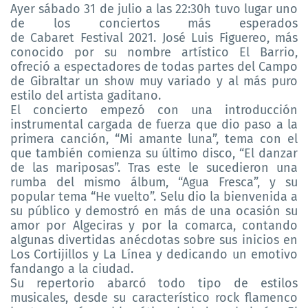
Ayer sábado 31 de julio a las 22:30h tuvo lugar uno
de los conciertos más esperados
de
Cabaret
Festival 2021. José Luis Figuereo, más
conocido
por su nombre artístico
El Barrio,
ofreció a
espectadores
de todas partes del Campo
de Gibraltar
un
show
muy variado
y al más puro
estilo del artista gaditano.
El concierto empezó con una introducción
instrumental cargada de fuerza que dio paso a la
primera canción, “Mi amante luna”, tema con el
que también comienza su último disco, “El danzar
de las mariposas”. Tras este le sucedi
eron
una
rumba de
l
mismo álbum, “Agua Fresca”, y su
popular tema “He vuelto”.
Selu
dio la bienvenida a
su público
y demostró en más de una ocasión su
amor por Algeciras y por la comarca, contando
algunas divertidas anécdotas sobre sus inicios en
Los Cortijillos y La Línea y dedicando un emotivo
fandango a la ciudad.
Su repertorio abarcó todo tipo de estilos
musicales, desde su característico rock flamenco