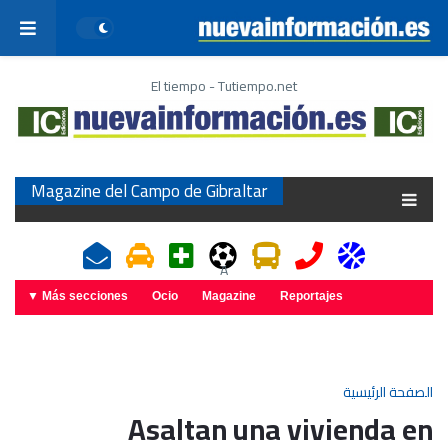
El tiempo - Tutiempo.net
Magazine del Campo de Gibraltar
A
Más secciones ▼
Ocio
Magazine
Reportajes
الصفحة الرئيسية
Asaltan una vivienda en