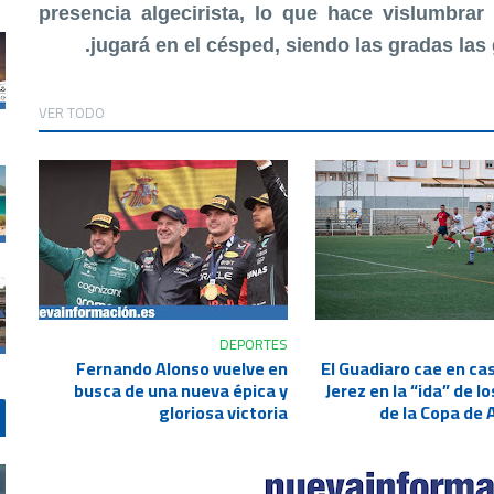
presencia algecirista, lo que hace vislumbra
jugará en el césped, siendo las gradas las
VER TODO
DEPORTES
Fernando Alonso vuelve en
El Guadiaro cae en cas
busca de una nueva épica y
Jerez en la “ida” de l
gloriosa victoria
de la Copa de 