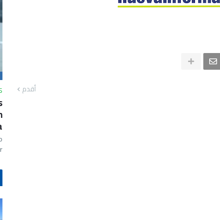
أقدم
S
s
n
a
o
…