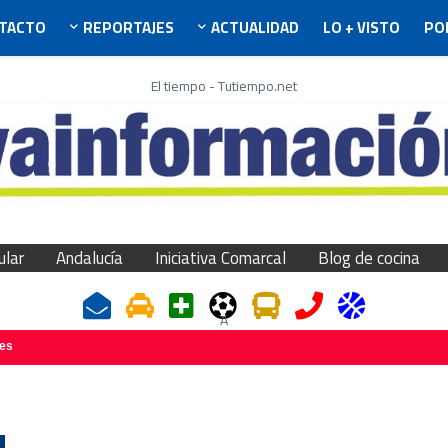
TACTO
REPORTAJES
ACTUALIDAD
LO + VISTO
PO
El tiempo - Tutiempo.net
ular
Andalucía
Iniciativa Comarcal
Blog de cocina
A
jes