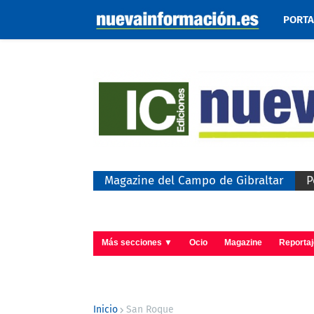
PORT
Magazine del Campo de Gibraltar
P
Más secciones ▼
Ocio
Magazine
Reporta
Inicio
San Roque