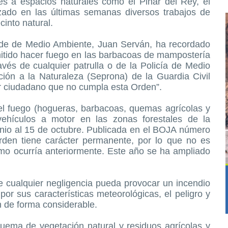
es a espacios naturales como el Pinar del Rey, el
ado en las últimas semanas diversos trabajos de
into natural.
alde de Medio Ambiente, Juan Serván, ha recordado
mitido hacer fuego en las barbacoas de mampostería
ravés de cualquier patrulla o de la Policía de Medio
ión a la Naturaleza (Seprona) de la Guardia Civil
r ciudadano que no cumpla esta Orden”.
el fuego (hogueras, barbacoas, quemas agrícolas y
e vehículos a motor en las zonas forestales de la
io al 15 de octubre. Publicada en el BOJA número
en tiene carácter permanente, por lo que no es
mo ocurría anteriormente. Este año se ha ampliado
ue cualquier negligencia pueda provocar un incendio
por sus características meteorológicas, el peligro y
 de forma considerable.
quema de vegetación natural y residuos agrícolas y