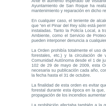
Ante el aumento esperado de visitant
Ayuntamiento de San Roque ha realiz
mantenimiento y reparación en dicho rec
En cualquier caso, el teniente de alc
que “en el Pinar del Rey sólo está per
instaladas. Tanto la Policía Local, a t
Ambiente, como el Servicio de Protecc
pueden interponer denuncia a cualquie
La Orden prohibía totalmente el uso d
forestales, etc.) y la circulación d
Comunidad Autónoma desde el 1 de jun
102 de 29 de mayo de 2009, esta Ord
necesaria su publicación cada año, co
la fecha hasta el 31 de octubre.
La finalidad de esta orden es evitar q
forestal durante esta época en la que, 
propagación de los incendios aumentan
La prohibición afectaba también a la 