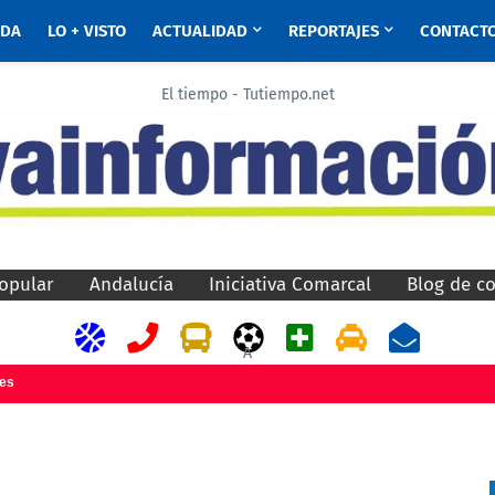
ADA
LO + VISTO
ACTUALIDAD
REPORTAJES
CONTACT
El tiempo - Tutiempo.net
opular
Andalucía
Iniciativa Comarcal
Blog de c
A
jes