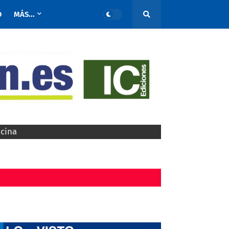
O
MÁS...
ocina