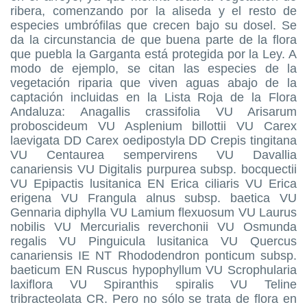
ribera, comenzando por la aliseda y el resto de
especies umbrófilas que crecen bajo su dosel. Se
da la circunstancia de que buena parte de la flora
que puebla la Garganta está protegida por la Ley. A
modo de ejemplo, se citan las especies de la
vegetación riparia que viven aguas abajo de la
captación incluidas en la Lista Roja de la Flora
Andaluza: Anagallis crassifolia VU Arisarum
proboscideum VU Asplenium billottii VU Carex
laevigata DD Carex oedipostyla DD Crepis tingitana
VU Centaurea sempervirens VU Davallia
canariensis VU Digitalis purpurea subsp. bocquectii
VU Epipactis lusitanica EN Erica ciliaris VU Erica
erigena VU Frangula alnus subsp. baetica VU
Gennaria diphylla VU Lamium flexuosum VU Laurus
nobilis VU Mercurialis reverchonii VU Osmunda
regalis VU Pinguicula lusitanica VU Quercus
canariensis IE NT Rhododendron ponticum subsp.
baeticum EN Ruscus hypophyllum VU Scrophularia
laxiflora VU Spiranthis spiralis VU Teline
tribracteolata CR. Pero no sólo se trata de flora en