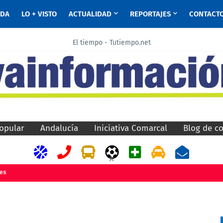
ADA
LO + VISTO
ACTUALIDAD
REPORTAJES
CONTACT
El tiempo - Tutiempo.net
opular
Andalucía
Iniciativa Comarcal
Blog de c
A
jes