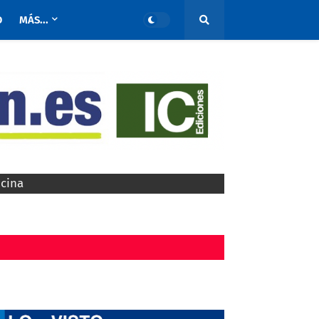
O
MÁS...
ocina