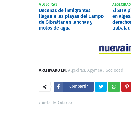
ALGECIRAS
ALGECIRAS
Decenas de inmigrantes
El SITA 
llegan a las playas del Campo
en Alges
de Gibraltar en lanchas y
derechos
motos de agua
trabajad
ARCHIVADO EN:
Algeciras
Apymeal
Sociedad
Compartir
Artículo Anterior