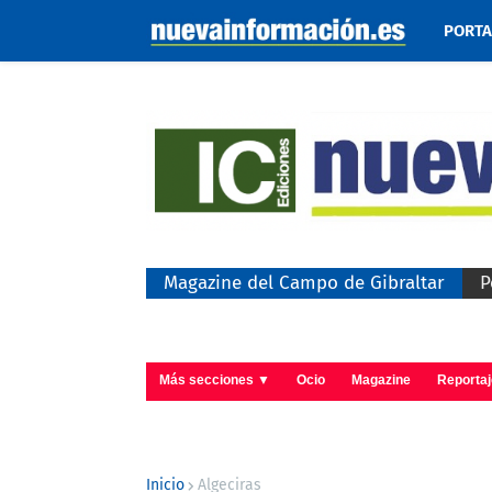
PORT
Magazine del Campo de Gibraltar
P
Más secciones ▼
Ocio
Magazine
Reporta
Inicio
Algeciras