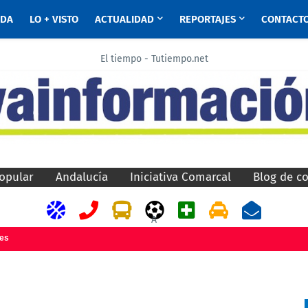
ADA
LO + VISTO
ACTUALIDAD
REPORTAJES
CONTACT
El tiempo - Tutiempo.net
opular
Andalucía
Iniciativa Comarcal
Blog de c
A
jes