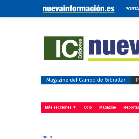
PORT
Magazine del Campo de Gibraltar
P
Más secciones ▼
Ocio
Magazine
Reporta
Inicio