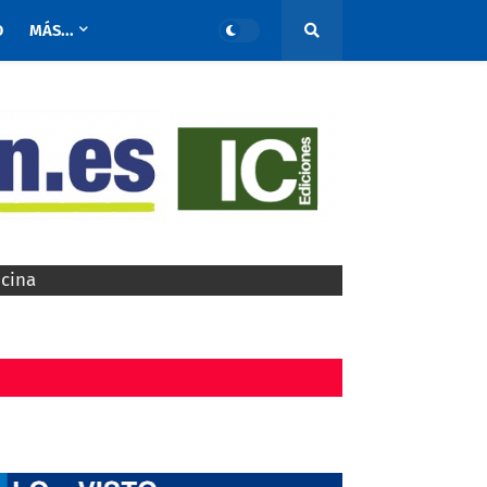
O
MÁS...
ocina