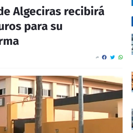
de Algeciras recibirá
uros para su
orma