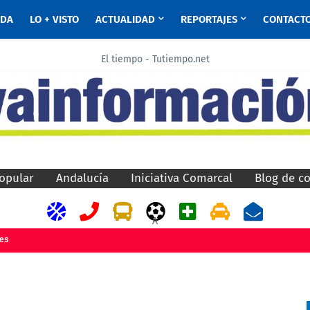
ADA
LO + VISTO
ACTUALIDAD
REPORTAJES
CONTACT
El tiempo - Tutiempo.net
opular
Andalucía
Iniciativa Comarcal
Blog de c
A
jes