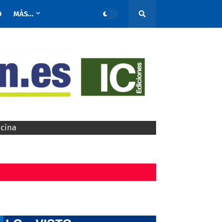
O
MÁS...
ocina