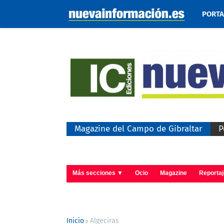
PORT
Magazine del Campo de Gibraltar
P
Más secciones ▼
Ocio
Magazine
Reporta
Inicio
Algeciras