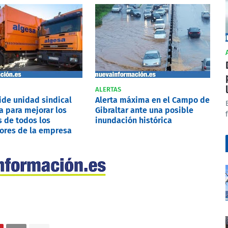
ALERTAS
pide unidad sindical
Alerta máxima en el Campo de
a para mejorar los
Gibraltar ante una posible
 de todos los
inundación histórica
ores de la empresa