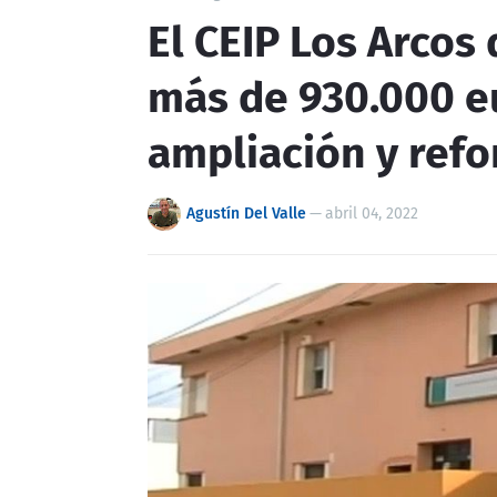
El CEIP Los Arcos 
más de 930.000 e
ampliación y ref
Agustín Del Valle
—
abril 04, 2022