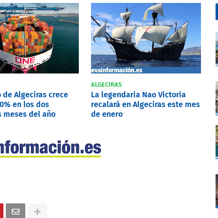
ALGECIRAS
o de Algeciras crece
La legendaria Nao Victoria
10% en los dos
recalará en Algeciras este mes
s meses del año
de enero