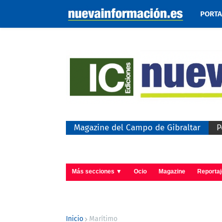
PORT
Magazine del Campo de Gibraltar
P
Más secciones ▼
Ocio
Magazine
Reporta
Inicio
Marítimo