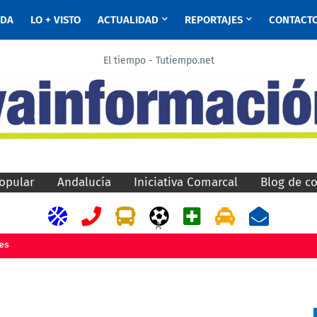
ADA
LO + VISTO
ACTUALIDAD
REPORTAJES
CONTACT
El tiempo - Tutiempo.net
opular
Andalucía
Iniciativa Comarcal
Blog de c
A
jes