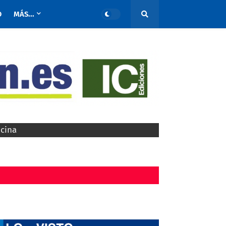
O
MÁS...
ocina