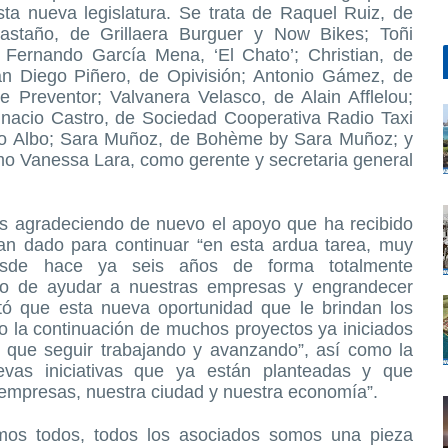
a nueva legislatura. Se trata de Raquel Ruiz, de
staño, de Grillaera Burguer y Now Bikes; Toñi
Fernando García Mena, ‘El Chato’; Christian, de
an Diego Piñero, de Opivisión; Antonio Gámez, de
Preventor; Valvanera Velasco, de Alain Afflelou;
nacio Castro, de Sociedad Cooperativa Radio Taxi
rto Albo; Sara Muñoz, de Bohème by Sara Muñoz; y
omo Vanessa Lara, como gerente y secretaria general
tes agradeciendo de nuevo el apoyo que ha recibido
an dado para continuar “en esta ardua tarea, muy
 desde hace ya seis años de forma totalmente
tivo de ayudar a nuestras empresas y engrandecer
tó que esta nueva oportunidad que le brindan los
jo la continuación de muchos proyectos ya iniciados
 que seguir trabajando y avanzando”, así como la
vas iniciativas que ya están planteadas y que
 empresas, nuestra ciudad y nuestra economía”.
os todos, todos los asociados somos una pieza