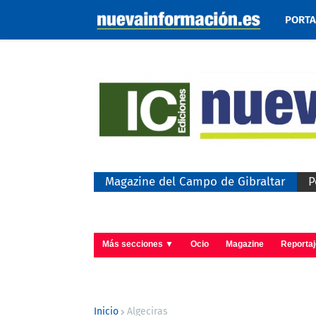
PORT
Magazine del Campo de Gibraltar
P
Más secciones ▼
Ocio
Magazine
Reporta
Inicio
Algeciras