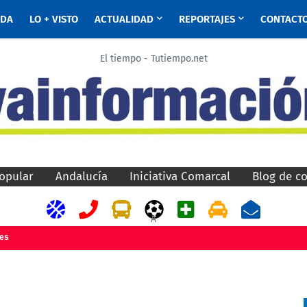
ADA
LO + VISTO
ACTUALIDAD
REPORTAJES
CONTACT
El tiempo - Tutiempo.net
opular
Andalucía
Iniciativa Comarcal
Blog de c
A
jes