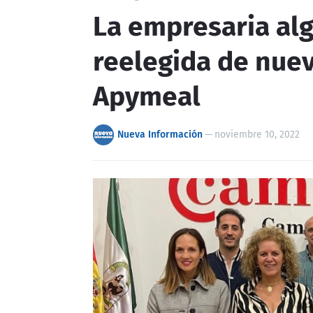
La empresaria alg
reelegida de nue
Apymeal
Nueva Información
—
noviembre 10, 2022