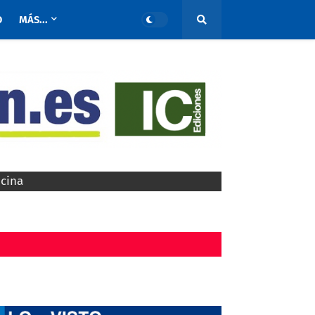
O
MÁS...
ocina