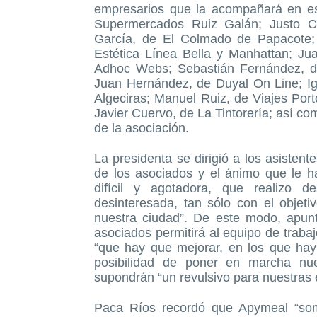
empresarios que la acompañará en est
Supermercados Ruiz Galán; Justo Ca
García, de El Colmado de Papacote; 
Estética Línea Bella y Manhattan; Ju
Adhoc Webs; Sebastián Fernández, de 
Juan Hernández, de Duyal On Line; Ig
Algeciras; Manuel Ruiz, de Viajes Po
Javier Cuervo, de La Tintorería; así c
de la asociación.
La presidenta se dirigió a los asisten
de los asociados y el ánimo que le h
difícil y agotadora, que realizo
desinteresada, tan sólo con el obje
nuestra ciudad”. De este modo, apun
asociados permitirá al equipo de traba
“que hay que mejorar, en los que hay
posibilidad de poner en marcha nue
supondrán “un revulsivo para nuestras
Paca Ríos recordó que Apymeal “som