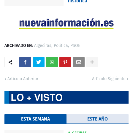
histórica
ARCHIVADO EN:
Algeciras
Política
PSOE
Artículo Anterior
Artículo Siguiente
ESTA SEMANA
ESTE AÑO
ALGECIRAS