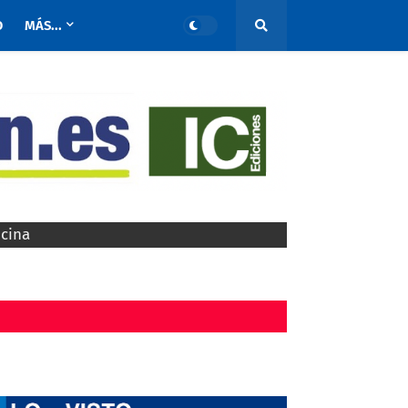
O
MÁS...
ocina