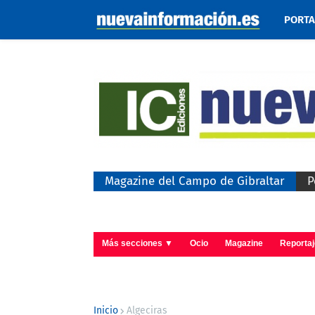
PORT
Magazine del Campo de Gibraltar
P
Más secciones ▼
Ocio
Magazine
Reporta
Inicio
Algeciras