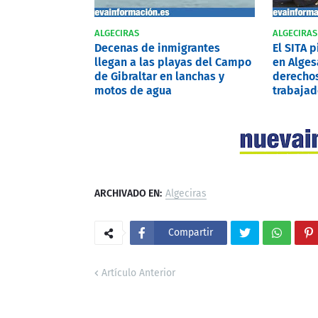
ALGECIRAS
ALGECIRAS
Decenas de inmigrantes
El SITA 
llegan a las playas del Campo
en Alges
de Gibraltar en lanchas y
derechos
motos de agua
trabajad
ARCHIVADO EN:
Algeciras
Compartir
Artículo Anterior