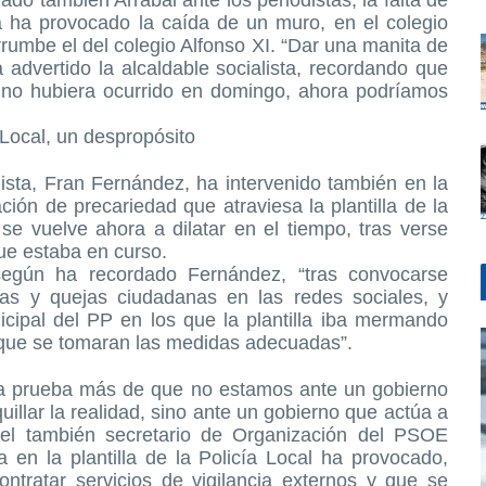
do también Arrabal ante los periodistas, la falta de
a ha provocado la caída de un muro, en el colegio
errumbe el del colegio Alfonso XI. “Dar una manita de
a advertido la alcaldable socialista, recordando que
a no hubiera ocurrido en domingo, ahora podríamos
a Local, un despropósito
ista, Fran Fernández, ha intervenido también en la
ción de precariedad que atraviesa la plantilla de la
 se vuelve ahora a dilatar en el tiempo, tras verse
ue estaba en curso.
según ha recordado Fernández, “tras convocarse
cas y quejas ciudadanas en las redes sociales, y
ipal del PP en los que la plantilla iba mermando
n que se tomaran las medidas adecuadas”.
na prueba más de que no estamos ante un gobierno
illar la realidad, sino ante un gobierno que actúa a
 el también secretario de Organización del PSOE
 en la plantilla de la Policía Local ha provocado,
ntratar servicios de vigilancia externos y que se