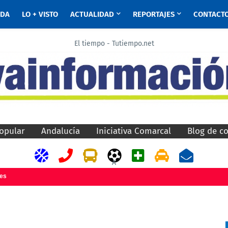
ADA
LO + VISTO
ACTUALIDAD
REPORTAJES
CONTACT
El tiempo - Tutiempo.net
opular
Andalucía
Iniciativa Comarcal
Blog de c
A
jes