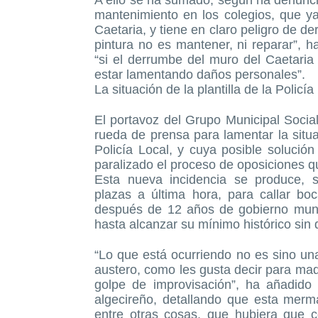
A ello se ha sumado, según ha denuncia
mantenimiento en los colegios, que y
Caetaria, y tiene en claro peligro de d
pintura no es mantener, ni reparar”, h
“si el derrumbe del muro del Caetari
estar lamentando daños personales”.
La situación de la plantilla de la Policí
El portavoz del Grupo Municipal Social
rueda de prensa para lamentar la situa
Policía Local, y cuya posible solución
paralizado el proceso de oposiciones q
Esta nueva incidencia se produce, 
plazas a última hora, para callar bo
después de 12 años de gobierno munic
hasta alcanzar su mínimo histórico si
“Lo que está ocurriendo no es sino u
austero, como les gusta decir para maqu
golpe de improvisación”, ha añadido
algecireño, detallando que esta merma
entre otras cosas, que hubiera que co