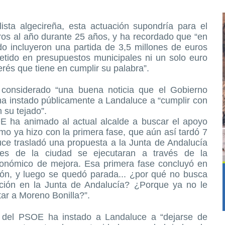
lista algecireña, esta actuación supondría para el
os al año durante 25 años, y ha recordado que “en
o incluyeron una partida de 3,5 millones de euros
etido en presupuestos municipales ni un solo euro
erés que tiene en cumplir su palabra”.
 considerado “una buena noticia que el Gobierno
ha instado públicamente a Landaluce a “cumplir con
 su tejado”.
OE ha animado al actual alcalde a buscar el apoyo
omo ya hizo con la primera fase, que aún así tardó 7
ce trasladó una propuesta a la Junta de Andalucía
res de la ciudad se ejecutaran a través de la
onómico de mejora. Esa primera fase concluyó en
ión, y luego se quedó parada... ¿por qué no busca
iación en la Junta de Andalucía? ¿Porque ya no le
tar a Moreno Bonilla?”.
al del PSOE ha instado a Landaluce a “dejarse de