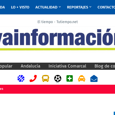
ADA
LO + VISTO
ACTUALIDAD
REPORTAJES
CONTACT
El tiempo - Tutiempo.net
opular
Andalucía
Iniciativa Comarcal
Blog de c
A
jes