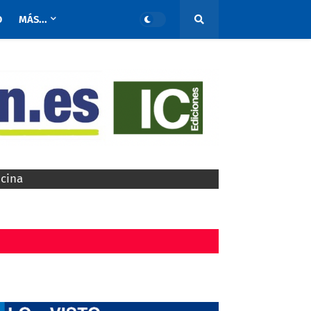
O
MÁS...
ocina