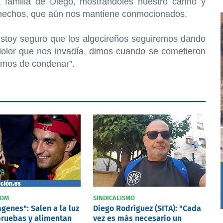
 familia de Diego, mostrandóles nuestro cariño y
 hechos, que aún nos mantiene conmocionados.
stoy seguro que los algecireños seguiremos dando
dolor que nos invadía, dimos cuando se cometieron
emos de condenar”.
COM
SINDICALISMO
genes": Salen a la luz
Diego Rodríguez (SITA): "Cada
ruebas y alimentan
vez es más necesario un