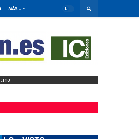
O
MÁS...
ocina