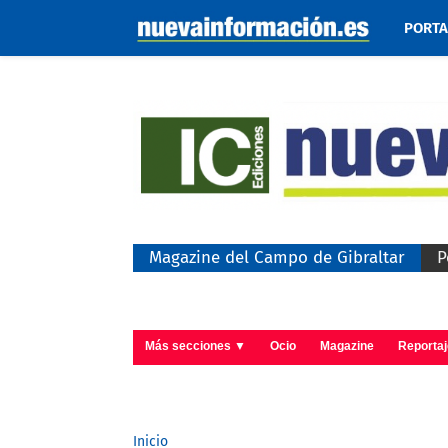
PORT
Magazine del Campo de Gibraltar
P
Más secciones ▼
Ocio
Magazine
Reporta
Inicio