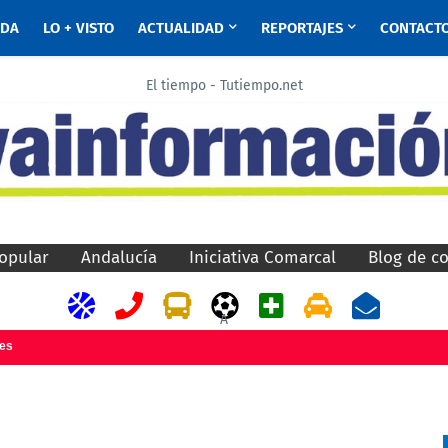
ADA
LO + VISTO
ACTUALIDAD
REPORTAJES
CONTACT
El tiempo - Tutiempo.net
opular
Andalucía
Iniciativa Comarcal
Blog de c
A
jes