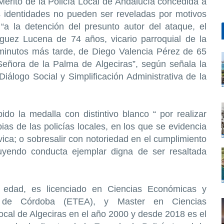
 Mérito de la Policía Local de Andalucía concedida a
s identidades no pueden ser reveladas por motivos
a la detención del presunto autor del ataque, el
guez Lucena de 74 años, vicario parroquial de la
, minutos más tarde, de Diego Valencia Pérez de 65
 Señora de la Palma de Algeciras”, según señala la
 Diálogo Social y Simplificación Administrativa de la
ido la medalla con distintivo blanco “ por realizar
ias de las policías locales, en los que se evidencia
vica; o sobresalir con notoriedad en el cumplimiento
tuyendo conducta ejemplar digna de ser resaltada
e edad, es licenciado en Ciencias Económicas y
d de Córdoba (ETEA), y Master en Ciencias
Local de Algeciras en el año 2000 y desde 2018 es el