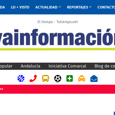
ADA
LO + VISTO
ACTUALIDAD
REPORTAJES
CONTACT
El tiempo - Tutiempo.net
opular
Andalucía
Iniciativa Comarcal
Blog de c
A
jes