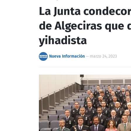
La Junta condecora
de Algeciras que 
yihadista
Nueva Información
—
marzo 24, 2023