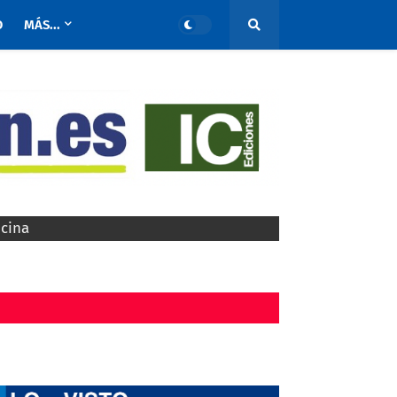
O
MÁS...
ocina