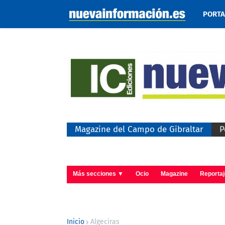
PORT
Magazine del Campo de Gibraltar
P
Más secciones ▼
Ocio
Magazine
Reporta
Inicio
Algeciras