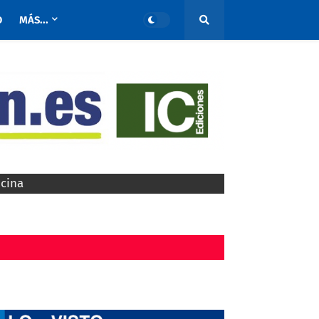
O
MÁS...
ocina