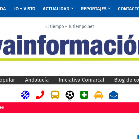
ADA
LO + VISTO
ACTUALIDAD
REPORTAJES
CONTACT
El tiempo - Tutiempo.net
opular
Andalucía
Iniciativa Comarcal
Blog de c
A
jes