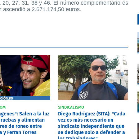
 20, 27, 31, 38 y 46. El número complementario es
ión ascendió a 2.671.174,50 euros.
COM
SINDICALISMO
genes": Salen a la luz
Diego Rodríguez (SITA): "Cada
ruebas y alimentan
vez es más necesario un
res de roneo entre
sindicato independiente que
 y Ferran Torres
se dedique solo a defender a
los trabajadores"