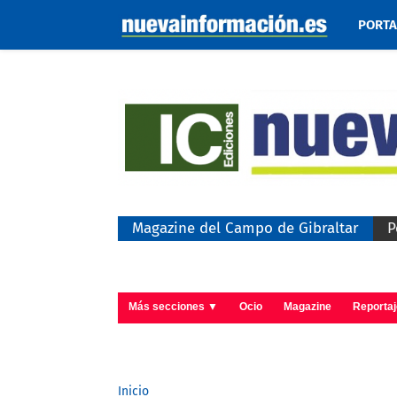
PORT
Magazine del Campo de Gibraltar
P
Más secciones ▼
Ocio
Magazine
Reporta
Inicio