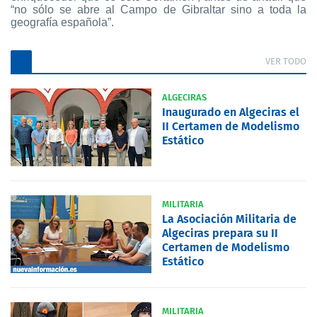
“no sólo se abre al Campo de Gibraltar sino a toda la
geografía española”.
VER TODO
ALGECIRAS
Inaugurado en Algeciras el
II Certamen de Modelismo
Estático
MILITARIA
La Asociación Militaria de
Algeciras prepara su II
Certamen de Modelismo
Estático
MILITARIA