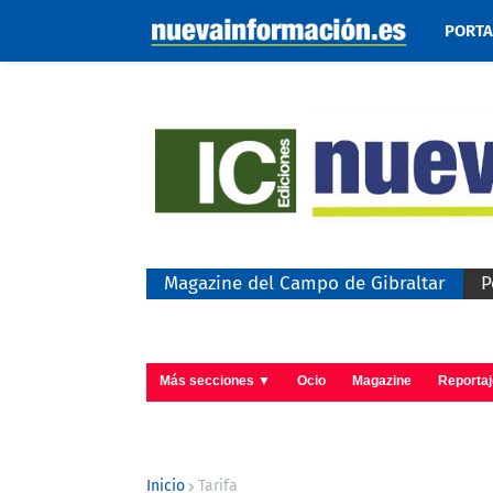
PORT
Magazine del Campo de Gibraltar
P
Más secciones ▼
Ocio
Magazine
Reporta
Inicio
Tarifa