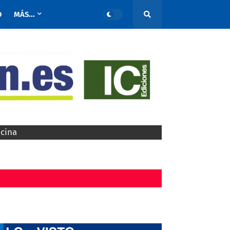
O
MÁS...
ocina