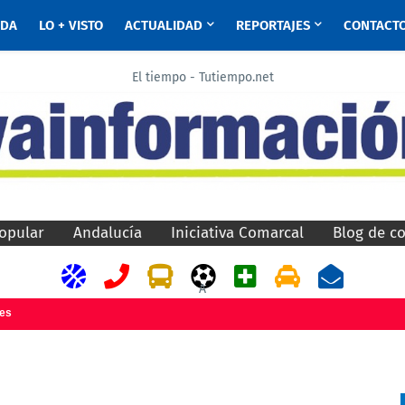
ADA
LO + VISTO
ACTUALIDAD
REPORTAJES
CONTACT
El tiempo - Tutiempo.net
opular
Andalucía
Iniciativa Comarcal
Blog de c
A
jes