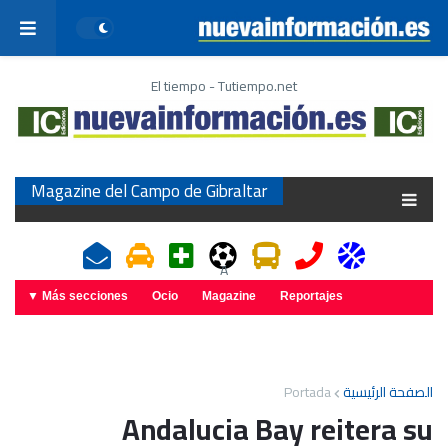
El tiempo - Tutiempo.net
Magazine del Campo de Gibraltar
A
Más secciones ▼
Ocio
Magazine
Reportajes
Portada
الصفحة الرئيسية
Andalucia Bay reitera su