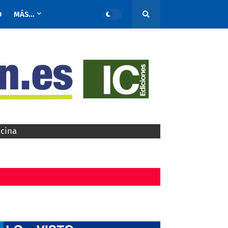
O
MÁS...
ocina