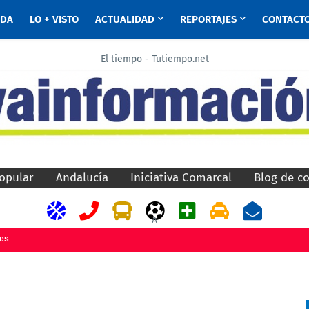
ADA
LO + VISTO
ACTUALIDAD
REPORTAJES
CONTACT
El tiempo - Tutiempo.net
opular
Andalucía
Iniciativa Comarcal
Blog de c
A
jes