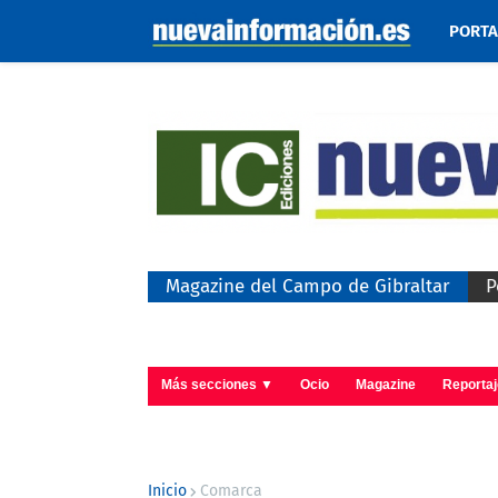
PORT
Magazine del Campo de Gibraltar
P
Más secciones ▼
Ocio
Magazine
Reporta
Inicio
Comarca