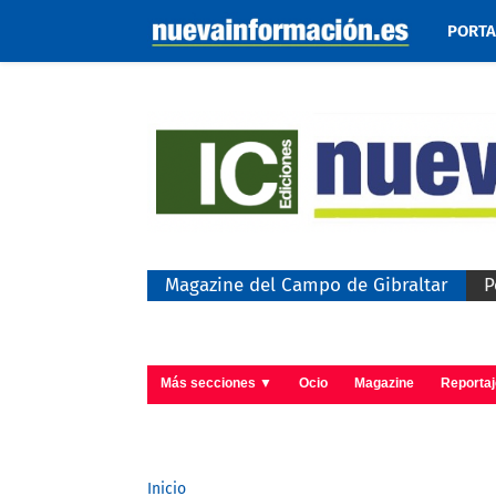
PORT
Magazine del Campo de Gibraltar
P
Más secciones ▼
Ocio
Magazine
Reporta
Inicio