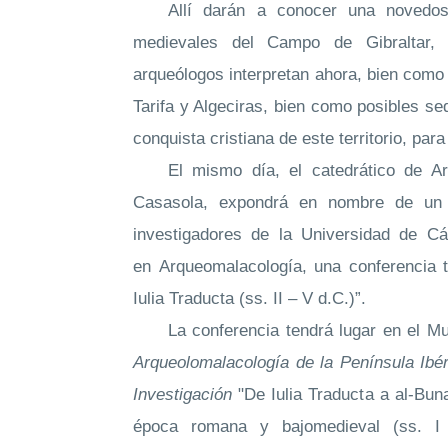
Allí darán a conocer una novedosa
medievales del Campo de Gibraltar, 
arqueólogos interpretan ahora, bien como f
Tarifa y Algeciras, bien como posibles s
conquista cristiana de este territorio, par
El mismo día, el catedrático de
A
Casasola, expondrá en nombre de un 
investigadores de la Universidad de Cá
en
A
rqueomalacología, una conferencia t
Iulia Traducta (ss. II – V d.C.)”.
La conferencia tendrá lugar en el M
Arqueolomalacología de la Península Ibér
Investigación
"De Iulia Traducta a al-Bun
época romana y bajomedieval (ss. I a