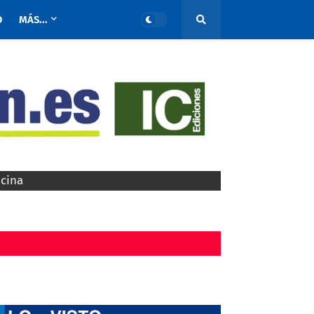
O
MÁS...
ocina