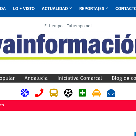
ADA
LO + VISTO
ACTUALIDAD
REPORTAJES
CONTACT
El tiempo - Tutiempo.net
opular
Andalucía
Iniciativa Comarcal
Blog de c
A
jes