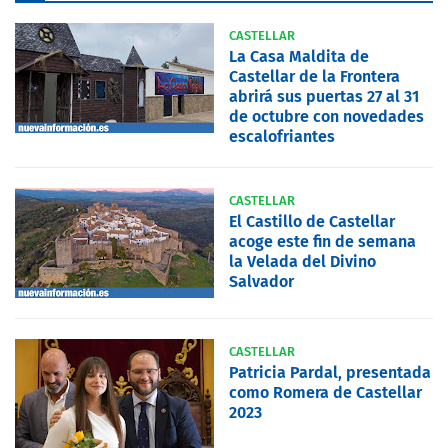
CASTELLAR
La Casa Maldita de
Castellar de la Frontera
abrirá sus puertas 27 al 31
de octubre con novedades
escalofriantes
CASTELLAR
El Castillo de Castellar
acoge este fin de semana
la Velada del Divino
Salvador
CASTELLAR
Patricia Pardal, presentada
como Romera de Castellar
2023