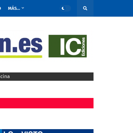
O
MÁS...
ocina