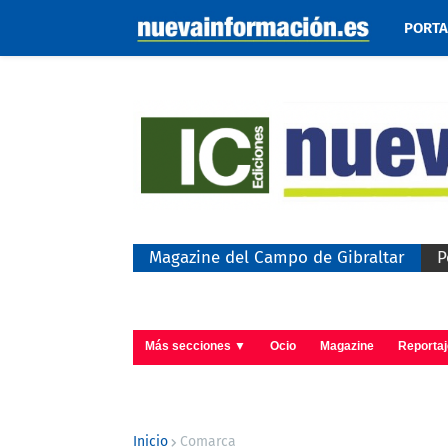
PORT
Magazine del Campo de Gibraltar
P
Más secciones ▼
Ocio
Magazine
Reporta
Inicio
Comarca