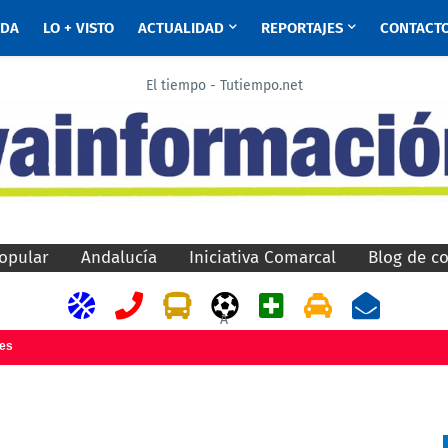
ADA
LO + VISTO
ACTUALIDAD
REPORTAJES
CONTACT
El tiempo - Tutiempo.net
opular
Andalucía
Iniciativa Comarcal
Blog de c
A
jes