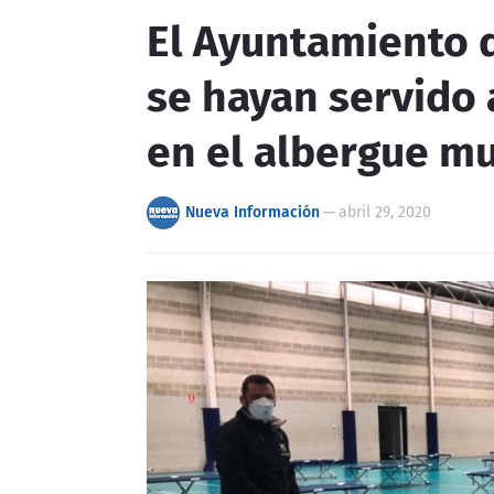
El Ayuntamiento d
se hayan servido
en el albergue m
Nueva Información
—
abril 29, 2020