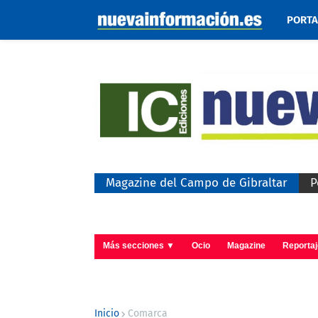
PORT
Magazine del Campo de Gibraltar
P
Más secciones ▼
Ocio
Magazine
Reporta
Inicio
Comarca