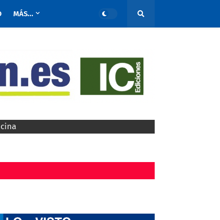
O
MÁS...
ocina