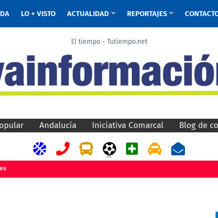
ADA
LO + VISTO
ACTUALIDAD
REPORTAJES
CONTACT
El tiempo - Tutiempo.net
opular
Andalucía
Iniciativa Comarcal
Blog de c
A
jes