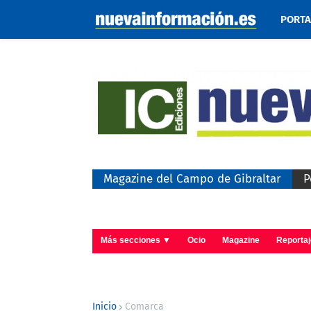
PORT
Magazine del Campo de Gibraltar
P
Más secciones ▼
Ocio
Magazine
Reporta
Inicio
Comarca