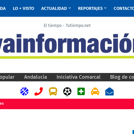
ADA
LO + VISTO
ACTUALIDAD
REPORTAJES
CONTACT
El tiempo - Tutiempo.net
opular
Andalucía
Iniciativa Comarcal
Blog de c
A
jes