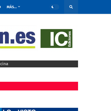
O
MÁS...
ocina