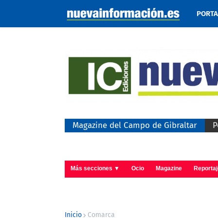
PORT
Magazine del Campo de Gibraltar
P
Más secciones ▼
Ocio
Magazine
Reporta
Inicio
Comarca