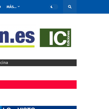
O
MÁS...
ocina