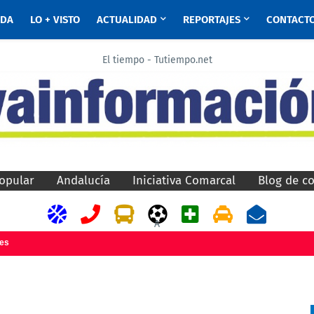
ADA
LO + VISTO
ACTUALIDAD
REPORTAJES
CONTACT
El tiempo - Tutiempo.net
opular
Andalucía
Iniciativa Comarcal
Blog de c
A
jes