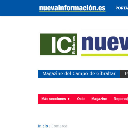
PORT
Magazine del Campo de Gibraltar
P
Más secciones ▼
Ocio
Magazine
Reporta
Inicio
Comarca