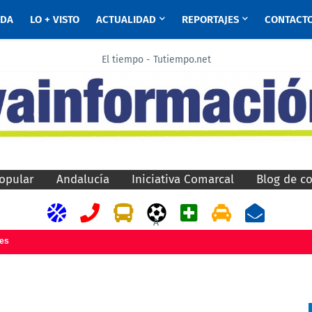
ADA
LO + VISTO
ACTUALIDAD
REPORTAJES
CONTACT
El tiempo - Tutiempo.net
opular
Andalucía
Iniciativa Comarcal
Blog de c
A
jes