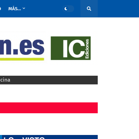
O
MÁS...
ocina