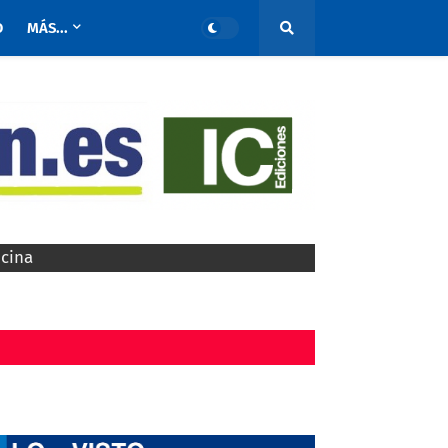
O
MÁS...
ocina