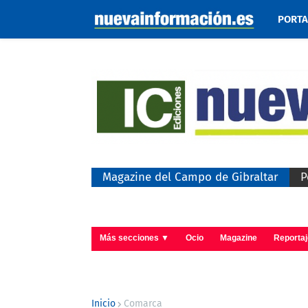
PORT
Magazine del Campo de Gibraltar
P
Más secciones ▼
Ocio
Magazine
Reporta
Inicio
Comarca