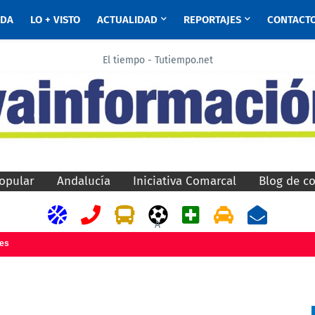
ADA
LO + VISTO
ACTUALIDAD
REPORTAJES
CONTACT
El tiempo - Tutiempo.net
opular
Andalucía
Iniciativa Comarcal
Blog de c
A
jes