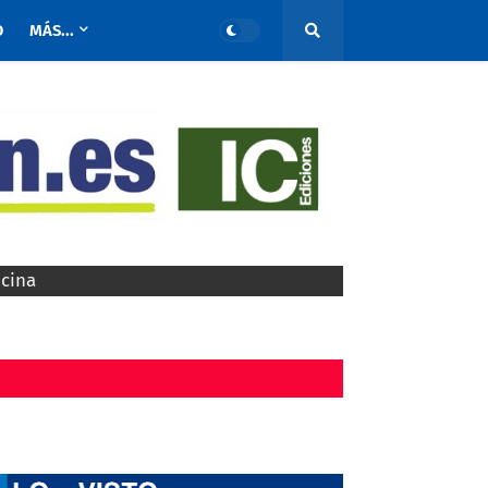
O
MÁS...
ocina