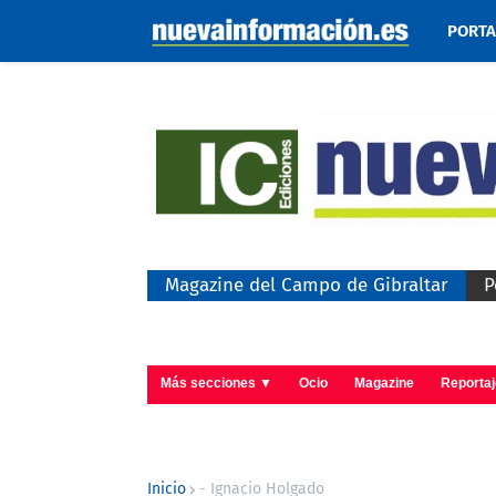
PORT
Magazine del Campo de Gibraltar
P
Más secciones ▼
Ocio
Magazine
Reporta
Inicio
- Ignacio Holgado