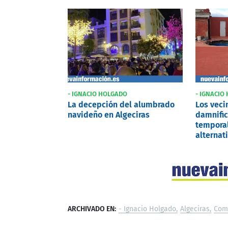
- IGNACIO HOLGADO
- IGNACIO
La decepción del alumbrado
Los veci
navideño en Algeciras
damnific
temporal
alternat
ARCHIVADO EN:
- Ignacio Holgado
Algeciras
Com