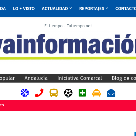
ADA
LO + VISTO
ACTUALIDAD
REPORTAJES
CONTACT
El tiempo - Tutiempo.net
opular
Andalucía
Iniciativa Comarcal
Blog de c
A
jes