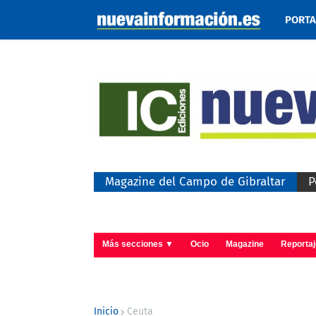
PORT
Magazine del Campo de Gibraltar
P
Más secciones ▼
Ocio
Magazine
Reporta
Inicio
Ceuta