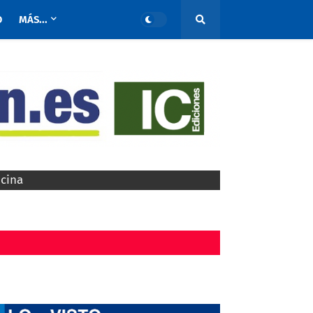
O
MÁS...
ocina