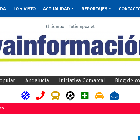
ADA
LO + VISTO
ACTUALIDAD
REPORTAJES
CONTACT
El tiempo - Tutiempo.net
opular
Andalucía
Iniciativa Comarcal
Blog de c
A
jes