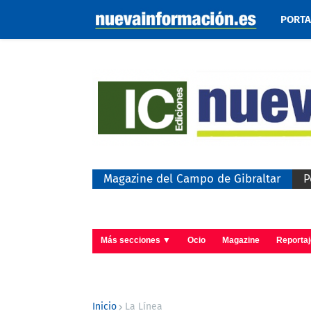
PORT
Magazine del Campo de Gibraltar
P
Más secciones ▼
Ocio
Magazine
Reporta
Inicio
La Línea