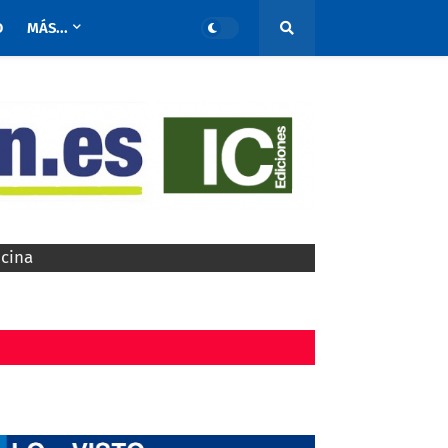
O
MÁS...
ocina