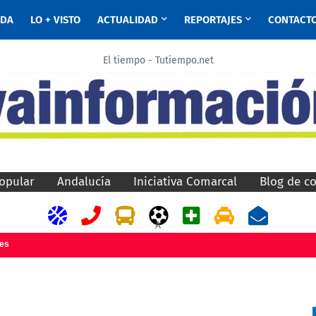
ADA
LO + VISTO
ACTUALIDAD
REPORTAJES
CONTACT
El tiempo - Tutiempo.net
opular
Andalucía
Iniciativa Comarcal
Blog de c
A
jes