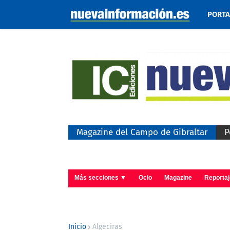
PORT
Magazine del Campo de Gibraltar
P
Más secciones ▼
Ocio
Magazine
Reporta
Inicio
Algeciras