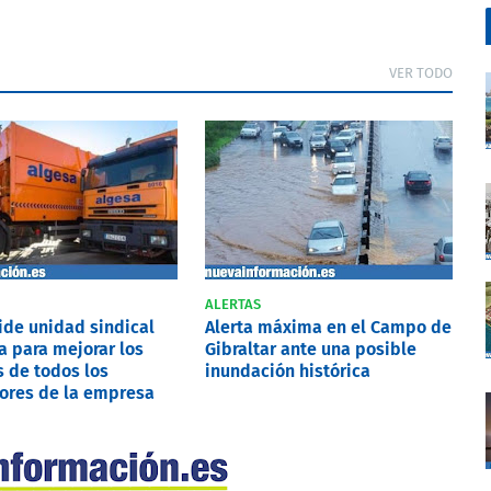
VER TODO
ALERTAS
pide unidad sindical
Alerta máxima en el Campo de
a para mejorar los
Gibraltar ante una posible
 de todos los
inundación histórica
ores de la empresa