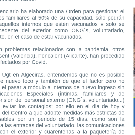
tenciario ha elaborado una Orden para gestionar el
es familiares al 50% de su capacidad, sólo podrán
 aquellos internos que estén vacunados v solo se
cedente del exterior como ONG`s, voluntariado,
lto, en el caso de estar vacunados.
on problemas relacionados con la pandemia, otros
ent (Valencia), Foncalent (Alicante), han procedido
nfectados por Covid.
– Ugt en Algeciras, entendemos que no es posible
te nuevo foco y también de que el factor cero no
 el pasar a módulo a internos de nuevo ingreso sin
caciones Especiales (íntimas, familiares y de
risión del personal externo (ONG ́s, voluntariado...)
 evitar los contagios; por ello en el dia de hoy y
ón del Centro a que adopte medidas más estrictas de
evisables por un periodo de 15 dias, como son la
 a las entradas del voluntariado, las comunicaciones
 con el exterior y cuarentenas a la paquetería de