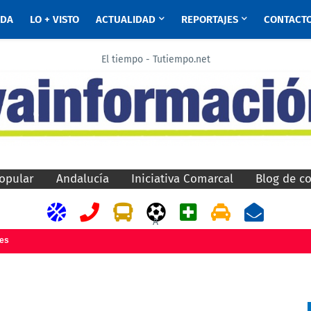
ADA
LO + VISTO
ACTUALIDAD
REPORTAJES
CONTACT
El tiempo - Tutiempo.net
opular
Andalucía
Iniciativa Comarcal
Blog de c
A
jes