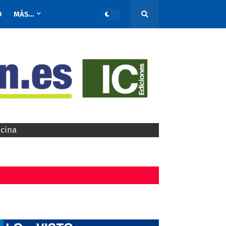
O
MÁS...
ocina