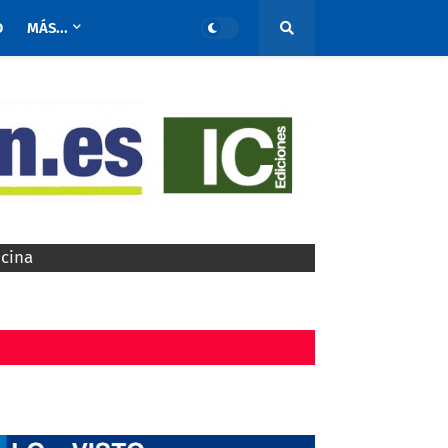
O
MÁS...
ocina