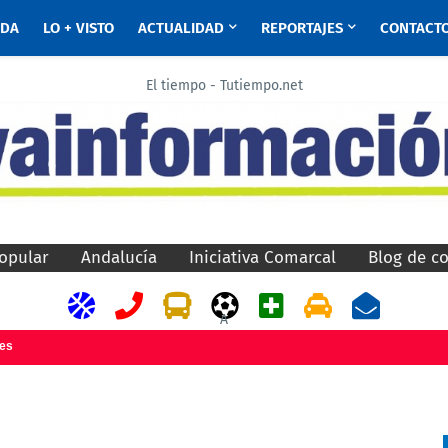
ADA
LO + VISTO
ACTUALIDAD
REPORTAJES
CONTACT
El tiempo - Tutiempo.net
opular
Andalucía
Iniciativa Comarcal
Blog de c
A
jes