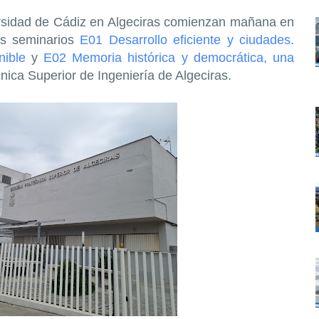
rsidad de Cádiz en Algeciras comienzan mañana en
os seminarios
E01 Desarrollo eficiente y ciudades.
ible
y
E02 Memoria histórica y democrática, una
ica Superior de Ingeniería de Algeciras.