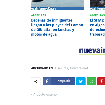
ALGECIRAS
ALGECIRAS
Decenas de inmigrantes
El SITA 
llegan a las playas del Campo
en Alges
de Gibraltar en lanchas y
derechos
motos de agua
trabajad
ARCHIVADO EN:
Algeciras
Universidad
Compartir
Artículo Anterior