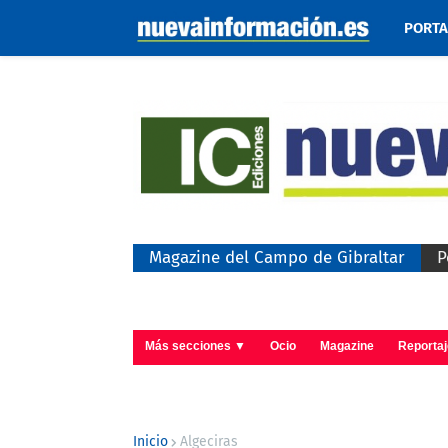
PORT
Magazine del Campo de Gibraltar
P
Más secciones ▼
Ocio
Magazine
Reporta
Inicio
Algeciras