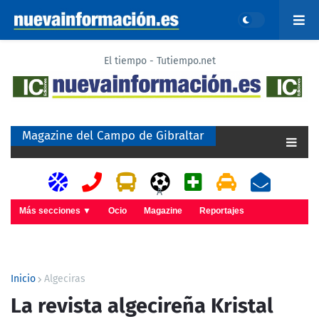
El tiempo - Tutiempo.net
Magazine del Campo de Gibraltar
A
Más secciones ▼
Ocio
Magazine
Reportajes
Inicio
Algeciras
La revista algecireña Kristal