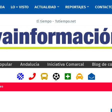
ADA
LO + VISTO
ACTUALIDAD
REPORTAJES
CONTACT
El tiempo - Tutiempo.net
opular
Andalucía
Iniciativa Comarcal
Blog de c
A
jes