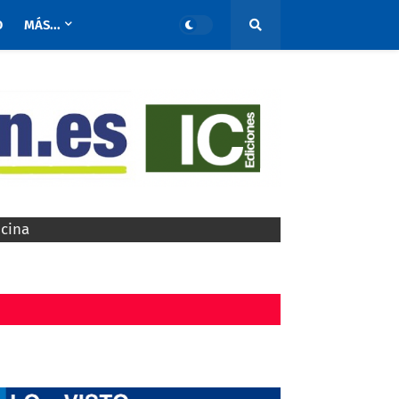
O
MÁS...
ocina