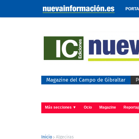
PORT
Magazine del Campo de Gibraltar
P
Más secciones ▼
Ocio
Magazine
Reporta
Inicio
Algeciras