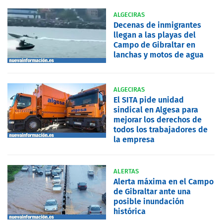
ALGECIRAS
Decenas de inmigrantes
llegan a las playas del
Campo de Gibraltar en
lanchas y motos de agua
ALGECIRAS
El SITA pide unidad
sindical en Algesa para
mejorar los derechos de
todos los trabajadores de
la empresa
ALERTAS
Alerta máxima en el Campo
de Gibraltar ante una
posible inundación
histórica