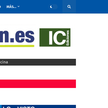
O
MÁS...
ocina