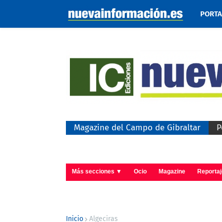
PORT
Magazine del Campo de Gibraltar
P
Más secciones ▼
Ocio
Magazine
Reporta
Inicio
Algeciras