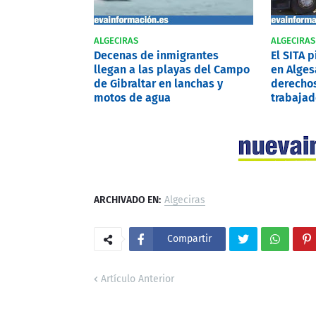
ALGECIRAS
ALGECIRAS
Decenas de inmigrantes
El SITA 
llegan a las playas del Campo
en Alges
de Gibraltar en lanchas y
derechos
motos de agua
trabajad
ARCHIVADO EN:
Algeciras
Compartir
Artículo Anterior