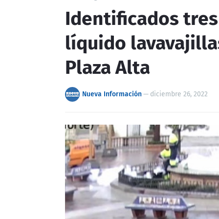
Identificados tre
líquido lavavajill
Plaza Alta
Nueva Información
—
diciembre 26, 2022