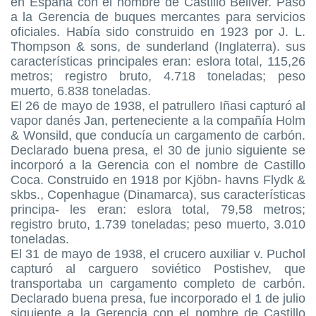
en España con el nombre de Castillo Bellver. Pasó
a la Gerencia de buques mercantes para servicios
oficiales. Había sido construido en 1923 por J. L.
Thompson & sons, de sunderland (Inglaterra). sus
características principales eran: eslora total, 115,26
metros; registro bruto, 4.718 toneladas; peso
muerto, 6.838 toneladas.
El 26 de mayo de 1938, el patrullero Iñasi capturó al
vapor danés Jan, perteneciente a la compañía Holm
& Wonsild, que conducía un cargamento de carbón.
Declarado buena presa, el 30 de junio siguiente se
incorporó a la Gerencia con el nombre de Castillo
Coca. Construido en 1918 por Kjöbn- havns Flydk &
skbs., Copenhague (Dinamarca), sus características
principa- les eran: eslora total, 79,58 metros;
registro bruto, 1.739 toneladas; peso muerto, 3.010
toneladas.
El 31 de mayo de 1938, el crucero auxiliar v. Puchol
capturó al carguero soviético Postishev, que
transportaba un cargamento completo de carbón.
Declarado buena presa, fue incorporado el 1 de julio
siguiente a la Gerencia con el nombre de Castillo